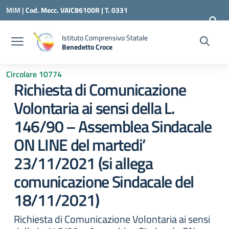
Vai ai contenuti
Vai al menu di navigazione
Vai al footer
MIM |
Cod. Mecc. VAIC86100R | T. 0331
240260 |
VAIC86100R@ISTRUZIONE.IT
Istituto Comprensivo Statale
Benedetto Croce
— Visita la pagina iniziale della scuola
Circolare 10774
Richiesta di Comunicazione
Volontaria ai sensi della L.
146/90 – Assemblea Sindacale
ON LINE del martedi’
23/11/2021 (si allega
comunicazione Sindacale del
18/11/2021)
Richiesta di Comunicazione Volontaria ai sensi