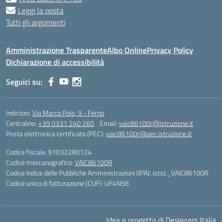
Leggi la posta
Tutti gli argomenti
Amministrazione Trasparente
Albo Online
Privacy Policy
Dichiarazione di accessibilità
Seguici su:
Indirizzo:
Via Marco Polo, 9 - Ferno
Centralino:
+39 0331 240 260
Email:
vaic86100r@istruzione.it
Posta elettronica certificata (PEC):
vaic86100r@pec.istruzione.it
Codice fiscale: 91032280124
Codice meccanografico:
VAIC86100R
Codice Indice delle Pubbliche Amministrazioni (IPA): istsc_VAIC86100R
Codice unico di fatturazione (CUF): UF4N58
Idea e progetto di Designers Italia