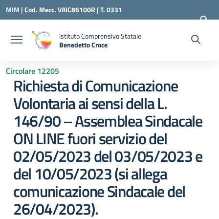
Vai ai contenuti
Vai al menu di navigazione
Vai al footer
MIM |
Cod. Mecc. VAIC86100R | T. 0331
240260 |
VAIC86100R@ISTRUZIONE.IT
Istituto Comprensivo Statale
Benedetto Croce
— Visita la pagina iniziale della scuola
Circolare 12205
Richiesta di Comunicazione
Volontaria ai sensi della L.
146/90 – Assemblea Sindacale
ON LINE fuori servizio del
02/05/2023 del 03/05/2023 e
del 10/05/2023 (si allega
comunicazione Sindacale del
26/04/2023).