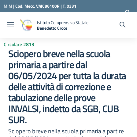
Vai ai contenuti
Vai al menu di navigazione
Vai al footer
MIM |
Cod. Mecc. VAIC86100R | T. 0331
240260 |
VAIC86100R@ISTRUZIONE.IT
Istituto Comprensivo Statale
Benedetto Croce
— Visita la pagina iniziale della scuola
Circolare 2813
Sciopero breve nella scuola
primaria a partire dal
06/05/2024 per tutta la durata
delle attività di correzione e
tabulazione delle prove
INVALSI, indetto da SGB, CUB
SUR.
Sciopero breve nella scuola primaria a partire