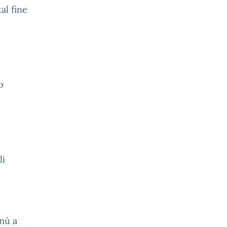
al fine
o
e
li
enù a