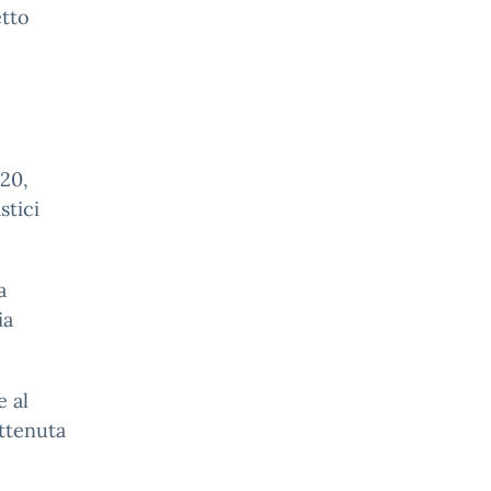
tto
020,
stici
a
ia
e al
attenuta