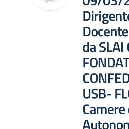
09/03/2
Dirigent
Docente 
da SLAI
FONDAT
CONFED
USB- FL
Camere 
Autonom