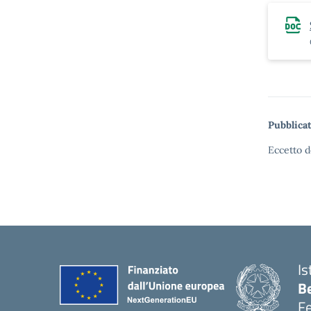
Pubblicat
Eccetto d
Is
B
F