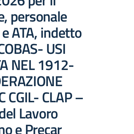
026 per il
e, personale
e ATA, indetto
 COBAS- USI
A NEL 1912-
ERAZIONE
C CGIL- CLAP –
del Lavoro
o e Precar