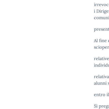
irrevoc
i Dirig
comunic
presen
Al fine
scioper
relativ
individ
relativ
alunni 
entro 
Si preg