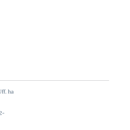
ff. ha
2-