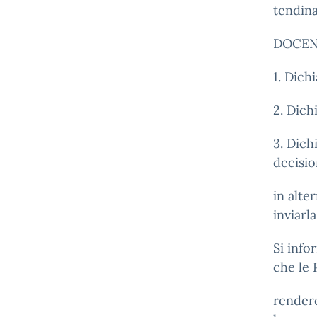
tendin
DOCEN
1. Dich
2. Dich
3. Dich
decisio
in alte
inviarl
Si info
che le 
rendere