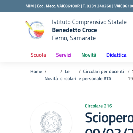
Vai ai contenuti
Vai al menu di navigazione
Vai al footer
MIM |
Cod. Mecc. VAIC86100R | T. 0331 240260 |
VAIC8610
Istituto Comprensivo Statale
Benedetto Croce
Ferno, Samarate
 della scuola
— Visita la pagina iniziale del
Scuola
Servizi
Novità
Didattica
Home
Le
Circolari per docenti
Novità
circolari
e personale ATA
19
Circolare 216
Sciopero