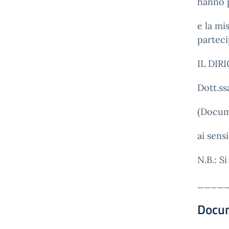
hanno p
e la mi
parteci
IL DIR
Dott.ss
(Docum
ai sens
N.B.: S
____
Docu