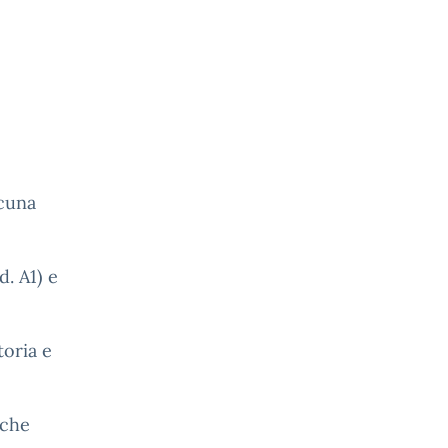
lcuna
d. A1) e
toria e
 che