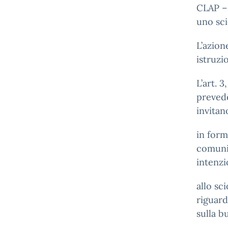
CLAP –
uno sci
L’azion
istruzi
L’art. 
prevede
invitan
in form
comunic
intenzi
allo sc
riguard
sulla b