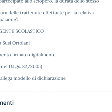
artecipato allo sciopero, la durata dello stesso
sura delle trattenute effettuate per la relativa
pazione”.
IGENTE SCOLASTICO
a Susi Ortolani
ento firmato digitalmente
i del D.Lgs. 82/2005)
i allega modello di dichiarazione
___________________________________
menti