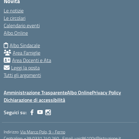
Novità
Le notizie
Le circolari
Calendario eventi
Albo Online
Albo Sindacale
Area Famiglie
Area Docenti e Ata
Leggi la posta
Tutti gli argomenti
Amministrazione Trasparente
Albo Online
Privacy Policy
Dichiarazione di accessibilità
Seguici su:
Indirizzo:
Via Marco Polo, 9 - Ferno
Centralino:
+39 0331 240 260
Email:
vaic86100r@istruzione.it