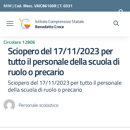
Vai ai contenuti
Vai al menu di navigazione
Vai al footer
MIM |
Cod. Mecc. VAIC86100R | T. 0331
240260 |
VAIC86100R@ISTRUZIONE.IT
Istituto Comprensivo Statale
Benedetto Croce
— Visita la pagina iniziale della scuola
Circolare 12806
Sciopero del 17/11/2023 per
tutto il personale della scuola di
ruolo o precario
Sciopero del 17/11/2023 per tutto il personale
della scuola di ruolo o precario
Personale scolastico