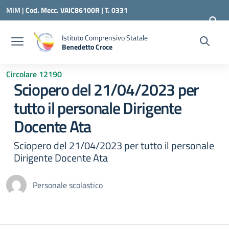
Vai ai contenuti
Vai al menu di navigazione
Vai al footer
MIM |
Cod. Mecc. VAIC86100R | T. 0331
240260 |
VAIC86100R@ISTRUZIONE.IT
Istituto Comprensivo Statale
Benedetto Croce
— Visita la pagina iniziale della scuola
Circolare 12190
Sciopero del 21/04/2023 per
tutto il personale Dirigente
Docente Ata
Sciopero del 21/04/2023 per tutto il personale
Dirigente Docente Ata
Personale scolastico