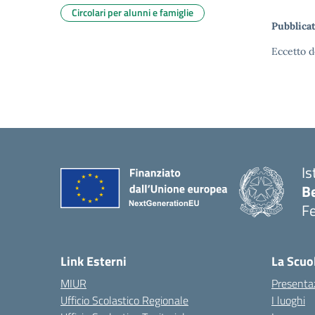
Circolari per alunni e famiglie
Pubblicat
Eccetto d
Is
B
F
— 
Link Esterni
La Scuo
MIUR
Presenta
Ufficio Scolastico Regionale
I luoghi