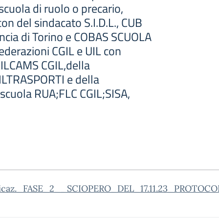
scuola di ruolo o precario,
on del sindacato S.I.D.L., CUB
incia di Torino e COBAS SCUOLA
erazioni CGIL e UIL con
FILCAMS CGIL,della
ILTRASPORTI e della
 scuola RUA;FLC CGIL;SISA,
icaz._FASE_2__SCIOPERO_DEL_17.11.23_PROTOCO