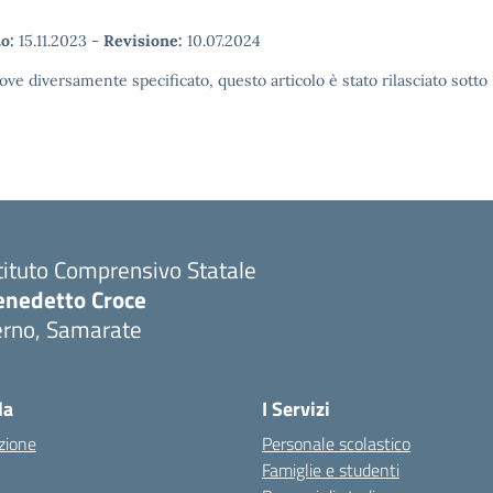
o:
15.11.2023
-
Revisione:
10.07.2024
ove diversamente specificato, questo articolo è stato rilasciato sott
tituto Comprensivo Statale
enedetto Croce
erno, Samarate
Visita la pagina iniziale della scuola
la
I Servizi
zione
Personale scolastico
Famiglie e studenti