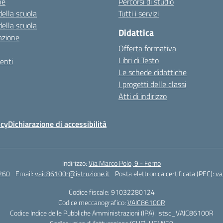
ne
Percorsi di studio
della scuola
Tutti i servizi
della scuola
Didattica
azione
Offerta formativa
Libri di Testo
enti
Le schede didattiche
I progetti delle classi
Atti di indirizzo
icy
Dichiarazione di accessibilità
Indirizzo:
Via Marco Polo, 9 - Ferno
260
Email:
vaic86100r@istruzione.it
Posta elettronica certificata (PEC):
va
Codice fiscale: 91032280124
Codice meccanografico:
VAIC86100R
Codice Indice delle Pubbliche Amministrazioni (IPA): istsc_VAIC86100R