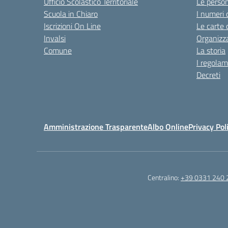
Ufficio Scolastico Territoriale
Le perso
Scuola in Chiaro
I numeri 
Iscrizioni On Line
Le carte 
Invalsi
Organizz
Comune
La storia
I regolam
Decreti
Amministrazione Trasparente
Albo Online
Privacy Pol
Centralino:
+39 0331 240 