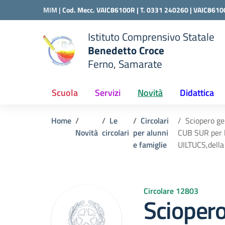
Vai ai contenuti
Vai al menu di navigazione
Vai al footer
MIM |
Cod. Mecc. VAIC86100R | T. 0331 240260 |
VAIC8610
Istituto Comprensivo Statale
Benedetto Croce
Ferno, Samarate
 della scuola
— Visita la pagina iniziale del
Scuola
Servizi
Novità
Didattica
Home
Le
Circolari
Sciopero ge
Novità
circolari
per alunni
CUB SUR per l
e famiglie
UILTUCS,della
Circolare 12803
Sciopero