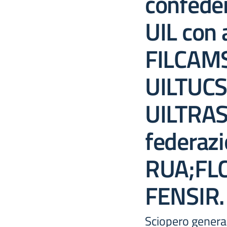
confeder
UIL con 
FILCAMS
UILTUCS
UILTRAS
federazi
RUA;FLC
FENSIR.
Sciopero general