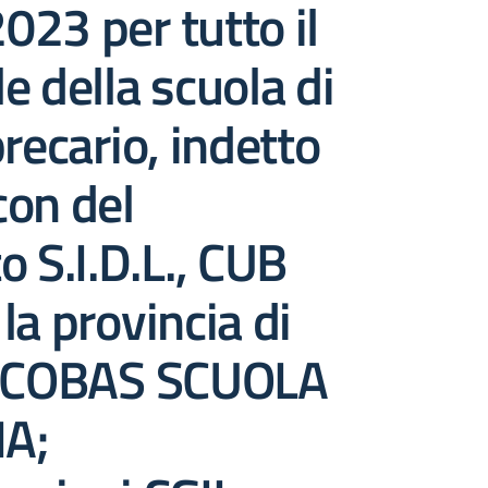
23 per tutto il
e della scuola di
precario, indetto
con del
o S.I.D.L., CUB
la provincia di
e COBAS SCUOLA
A;