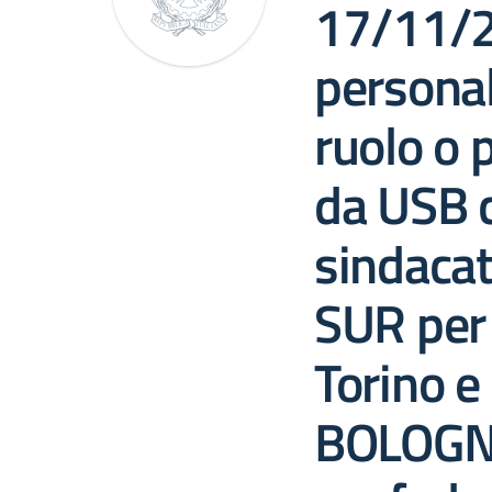
17/11/20
personal
ruolo o 
da USB 
sindacat
SUR per 
Torino 
BOLOGN