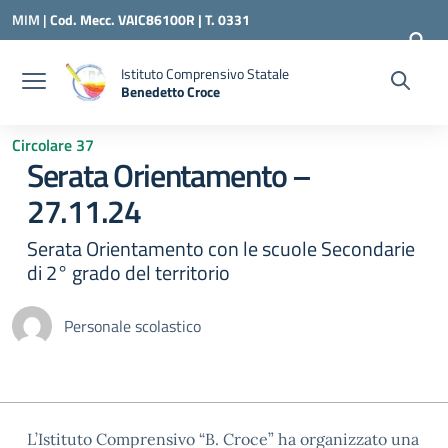
Vai ai contenuti
Vai al menu di navigazione
Vai al footer
MIM |
Cod. Mecc. VAIC86100R | T. 0331
240260 |
VAIC86100R@ISTRUZIONE.IT
Istituto Comprensivo Statale
Benedetto Croce
— Visita la pagina iniziale della scuola
Circolare 37
Serata Orientamento –
27.11.24
Serata Orientamento con le scuole Secondarie
di 2° grado del territorio
Personale scolastico
L’Istituto Comprensivo “B. Croce” ha organizzato una