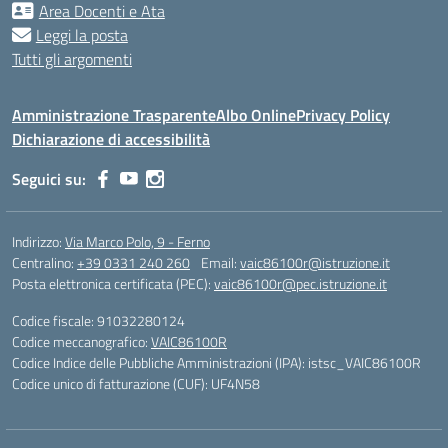
Area Docenti e Ata
Leggi la posta
Tutti gli argomenti
Amministrazione Trasparente
Albo Online
Privacy Policy
Dichiarazione di accessibilità
Seguici su:
Indirizzo:
Via Marco Polo, 9 - Ferno
Centralino:
+39 0331 240 260
Email:
vaic86100r@istruzione.it
Posta elettronica certificata (PEC):
vaic86100r@pec.istruzione.it
Codice fiscale: 91032280124
Codice meccanografico:
VAIC86100R
Codice Indice delle Pubbliche Amministrazioni (IPA): istsc_VAIC86100R
Codice unico di fatturazione (CUF): UF4N58