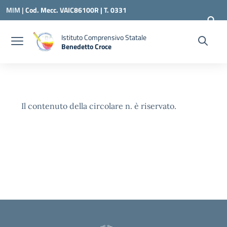
Vai ai contenuti
Vai al menu di navigazione
Vai al footer
MIM |
Cod. Mecc. VAIC86100R | T. 0331
240260 |
VAIC86100R@ISTRUZIONE.IT
Istituto Comprensivo Statale
Benedetto Croce
— Visita la pagina iniziale della scuola
Il contenuto della circolare n. è riservato.