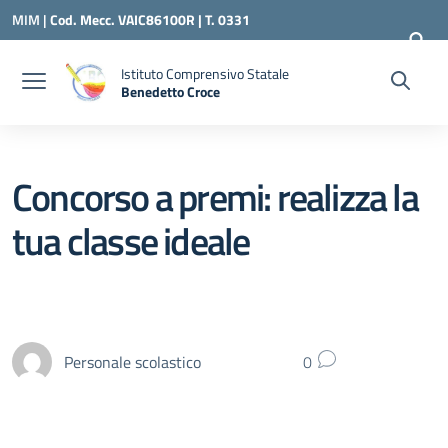
Vai ai contenuti
Vai al menu di navigazione
Vai al footer
MIM |
Cod. Mecc. VAIC86100R | T. 0331
240260 |
VAIC86100R@ISTRUZIONE.IT
Istituto Comprensivo Statale
Benedetto Croce
— Visita la pagina iniziale della scuola
Concorso a premi: realizza la
tua classe ideale
Personale scolastico
0