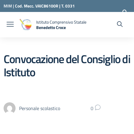
Vai ai contenuti
Vai al menu di navigazione
Vai al footer
MIM |
Cod. Mecc. VAIC86100R | T. 0331
240260 |
VAIC86100R@ISTRUZIONE.IT
Istituto Comprensivo Statale
Benedetto Croce
— Visita la pagina iniziale della scuola
Convocazione del Consiglio di
Istituto
Personale scolastico
0