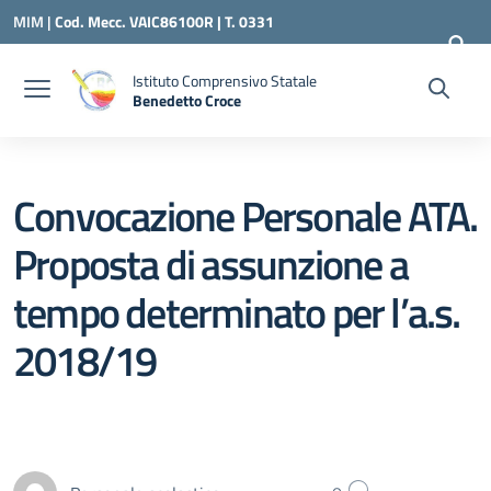
Vai ai contenuti
Vai al menu di navigazione
Vai al footer
MIM |
Cod. Mecc. VAIC86100R | T. 0331
240260 |
VAIC86100R@ISTRUZIONE.IT
Istituto Comprensivo Statale
Benedetto Croce
— Visita la pagina iniziale della scuola
Convocazione Personale ATA.
Proposta di assunzione a
tempo determinato per l’a.s.
2018/19