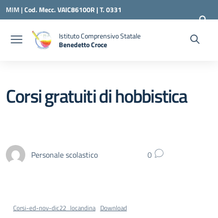
Vai ai contenuti
Vai al menu di navigazione
Vai al footer
MIM |
Cod. Mecc. VAIC86100R | T. 0331
240260 |
VAIC86100R@ISTRUZIONE.IT
Istituto Comprensivo Statale
Benedetto Croce
— Visita la pagina iniziale della scuola
Corsi gratuiti di hobbistica
Personale scolastico
0
Corsi-ed-nov-dic22_locandina
Download