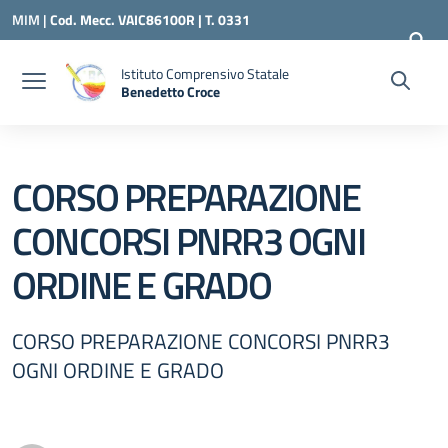
Vai ai contenuti
Vai al menu di navigazione
Vai al footer
MIM |
Cod. Mecc. VAIC86100R | T. 0331
240260 |
VAIC86100R@ISTRUZIONE.IT
Istituto Comprensivo Statale
Benedetto Croce
— Visita la pagina iniziale della scuola
CORSO PREPARAZIONE
CONCORSI PNRR3 OGNI
ORDINE E GRADO
CORSO PREPARAZIONE CONCORSI PNRR3
OGNI ORDINE E GRADO