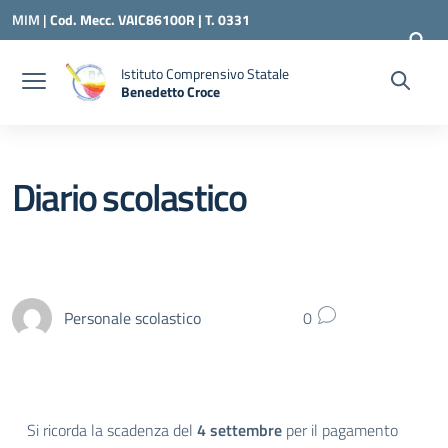
Vai ai contenuti
Vai al menu di navigazione
Vai al footer
MIM |
Cod. Mecc. VAIC86100R | T. 0331
240260 |
VAIC86100R@ISTRUZIONE.IT
Istituto Comprensivo Statale
Benedetto Croce
— Visita la pagina iniziale della scuola
Diario scolastico
Personale scolastico
0
Si ricorda la scadenza del
4 settembre
per il pagamento