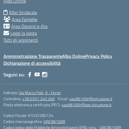
Albo Online
Albo Sindacale
Area Famiglie
Area Docenti e Ata
Leggi la posta
Tutti gli argomenti
Amministrazione Trasparente
Albo Online
Privacy Policy
Dichiarazione di accessibilità
Seguici su:
Indirizzo:
Via Marco Polo, 9 - Ferno
Centralino:
+39 0331 240 260
Email:
vaic86100r@istruzione.it
Posta elettronica certificata (PEC):
vaic86100r@pec.istruzione.it
Codice fiscale: 91032280124
Codice meccanografico:
VAIC86100R
Codice Indice delle Pubbliche Amministrazioni (IPA): istsc_VAIC86100R