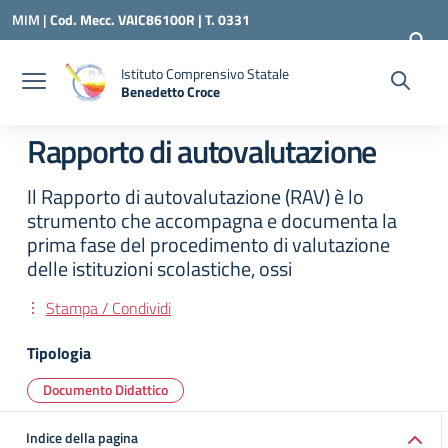
Vai ai contenuti
Vai al menu di navigazione
Vai al footer
MIM |
Cod. Mecc. VAIC86100R | T. 0331
240260 |
VAIC86100R@ISTRUZIONE.IT
Istituto Comprensivo Statale
Benedetto Croce
— Visita la pagina iniziale della scuola
Rapporto di autovalutazione
Il Rapporto di autovalutazione (RAV) è lo
strumento che accompagna e documenta la
prima fase del procedimento di valutazione
delle istituzioni scolastiche, ossi
Stampa / Condividi
Tipologia
Documento Didattico
Indice della pagina