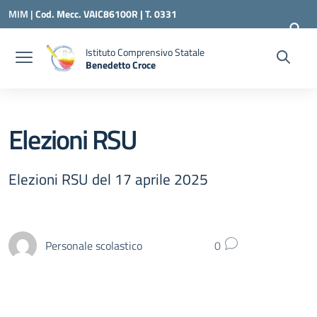
Vai ai contenuti
Vai al menu di navigazione
Vai al footer
MIM |
Cod. Mecc. VAIC86100R | T. 0331
240260 |
VAIC86100R@ISTRUZIONE.IT
Istituto Comprensivo Statale
Benedetto Croce
— Visita la pagina iniziale della scuola
Elezioni RSU
Elezioni RSU del 17 aprile 2025
Personale scolastico
0