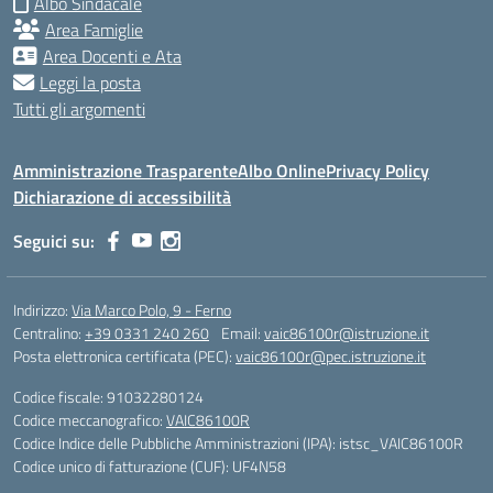
Albo Sindacale
Area Famiglie
Area Docenti e Ata
Leggi la posta
Tutti gli argomenti
Amministrazione Trasparente
Albo Online
Privacy Policy
Dichiarazione di accessibilità
Seguici su:
Indirizzo:
Via Marco Polo, 9 - Ferno
Centralino:
+39 0331 240 260
Email:
vaic86100r@istruzione.it
Posta elettronica certificata (PEC):
vaic86100r@pec.istruzione.it
Codice fiscale: 91032280124
Codice meccanografico:
VAIC86100R
Codice Indice delle Pubbliche Amministrazioni (IPA): istsc_VAIC86100R
Codice unico di fatturazione (CUF): UF4N58