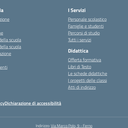
la
I Servizi
zione
Personale scolastico
Famiglie e studenti
ne
Percorsi di studio
della scuola
Tutti i servizi
della scuola
Didattica
azione
Offerta formativa
Libri di Testo
enti
Le schede didattiche
I progetti delle classi
Atti di indirizzo
icy
Dichiarazione di accessibilità
Indirizzo:
Via Marco Polo, 9 - Ferno