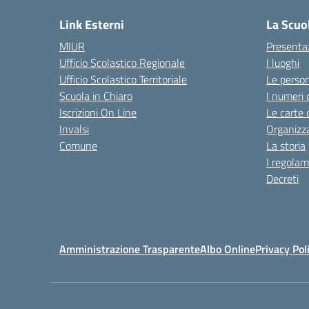
Link Esterni
La Scuo
MIUR
Presenta
Ufficio Scolastico Regionale
I luoghi
Ufficio Scolastico Territoriale
Le perso
Scuola in Chiaro
I numeri 
Iscrizioni On Line
Le carte 
Invalsi
Organizz
Comune
La storia
I regolam
Decreti
Amministrazione Trasparente
Albo Online
Privacy Pol