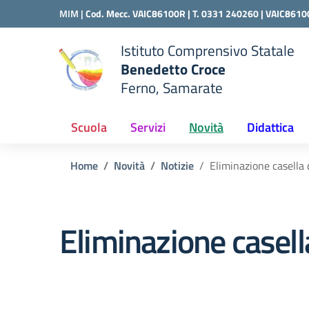
Vai ai contenuti
Vai al menu di navigazione
Vai al footer
MIM |
Cod. Mecc. VAIC86100R | T. 0331 240260 |
VAIC8610
Istituto Comprensivo Statale
Benedetto Croce
Ferno, Samarate
 della scuola
— Visita la pagina iniziale del
Scuola
Servizi
Novità
Didattica
Home
Novità
Notizie
Eliminazione casella 
Eliminazione casella