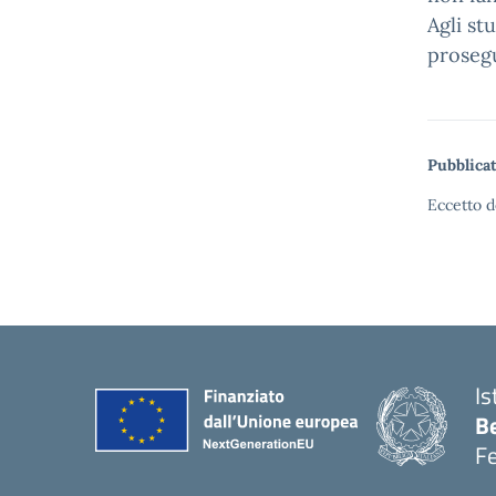
Agli st
proseg
Pubblicat
Eccetto d
Is
B
F
— 