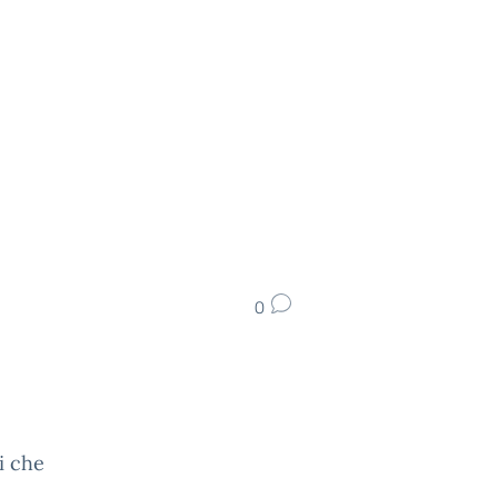
0
i che