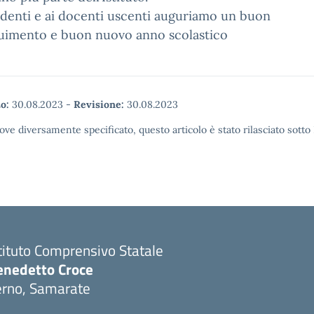
udenti e ai docenti uscenti auguriamo un buon
uimento e buon nuovo anno scolastico
o:
30.08.2023
-
Revisione:
30.08.2023
ove diversamente specificato, questo articolo è stato rilasciato sott
tituto Comprensivo Statale
enedetto Croce
erno, Samarate
Visita la pagina iniziale della scuola