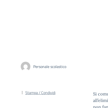
Personale scolastico
Stampa / Condividi
Si comu
all’eli
non fan