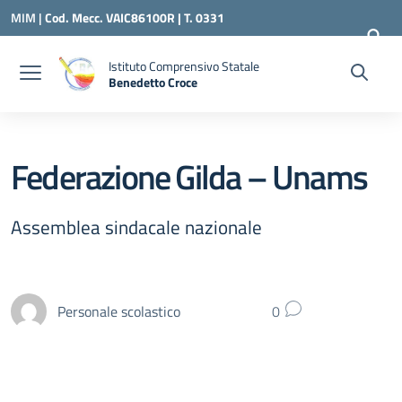
Vai ai contenuti
Vai al menu di navigazione
Vai al footer
MIM |
Cod. Mecc. VAIC86100R | T. 0331
240260 |
VAIC86100R@ISTRUZIONE.IT
Istituto Comprensivo Statale
Benedetto Croce
— Visita la pagina iniziale della scuola
Federazione Gilda – Unams
Assemblea sindacale nazionale
Personale scolastico
0