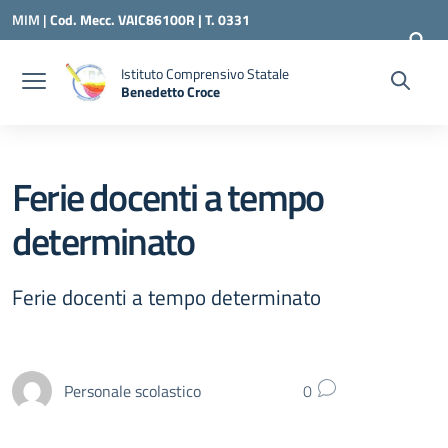
Vai ai contenuti
Vai al menu di navigazione
Vai al footer
MIM |
Cod. Mecc. VAIC86100R | T. 0331
240260 |
VAIC86100R@ISTRUZIONE.IT
Istituto Comprensivo Statale
Benedetto Croce
— Visita la pagina iniziale della scuola
Ferie docenti a tempo
determinato
Ferie docenti a tempo determinato
Personale scolastico
0