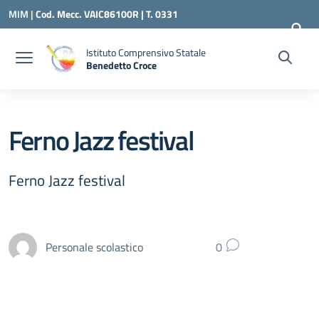
Vai ai contenuti
Vai al menu di navigazione
Vai al footer
MIM |
Cod. Mecc. VAIC86100R | T. 0331
240260 |
VAIC86100R@ISTRUZIONE.IT
Istituto Comprensivo Statale
Benedetto Croce
— Visita la pagina iniziale della scuola
Ferno Jazz festival
Ferno Jazz festival
Personale scolastico
0