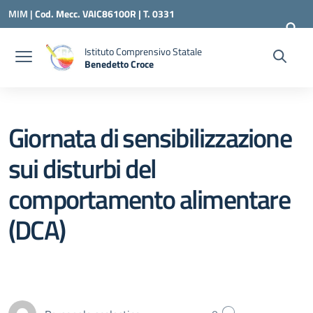
Vai ai contenuti
Vai al menu di navigazione
Vai al footer
MIM |
Cod. Mecc. VAIC86100R | T. 0331
240260 |
VAIC86100R@ISTRUZIONE.IT
Istituto Comprensivo Statale
Benedetto Croce
— Visita la pagina iniziale della scuola
Giornata di sensibilizzazione
sui disturbi del
comportamento alimentare
(DCA)