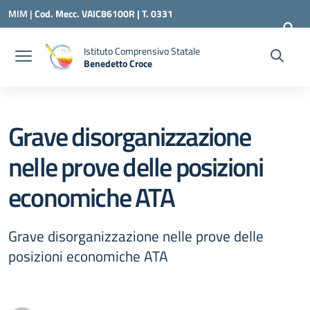
Vai ai contenuti
Vai al menu di navigazione
Vai al footer
MIM |
Cod. Mecc. VAIC86100R | T. 0331
240260 |
VAIC86100R@ISTRUZIONE.IT
Istituto Comprensivo Statale
Benedetto Croce
— Visita la pagina iniziale della scuola
Grave disorganizzazione
nelle prove delle posizioni
economiche ATA
Grave disorganizzazione nelle prove delle
posizioni economiche ATA