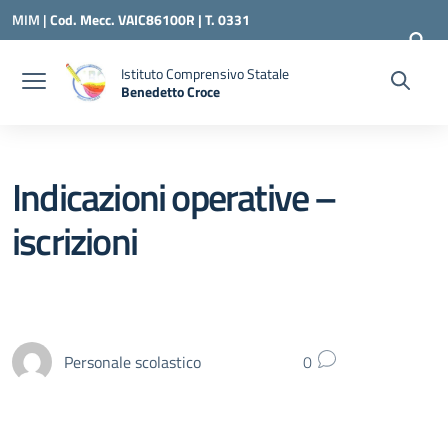
Vai ai contenuti
Vai al menu di navigazione
Vai al footer
MIM |
Cod. Mecc. VAIC86100R | T. 0331
240260 |
VAIC86100R@ISTRUZIONE.IT
Istituto Comprensivo Statale
Benedetto Croce
— Visita la pagina iniziale della scuola
Indicazioni operative –
iscrizioni
Personale scolastico
0