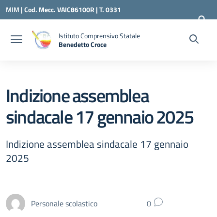
Vai ai contenuti
Vai al menu di navigazione
Vai al footer
MIM |
Cod. Mecc. VAIC86100R | T. 0331
240260 |
VAIC86100R@ISTRUZIONE.IT
Istituto Comprensivo Statale
Benedetto Croce
— Visita la pagina iniziale della scuola
Indizione assemblea
sindacale 17 gennaio 2025
Indizione assemblea sindacale 17 gennaio
2025
Personale scolastico
0