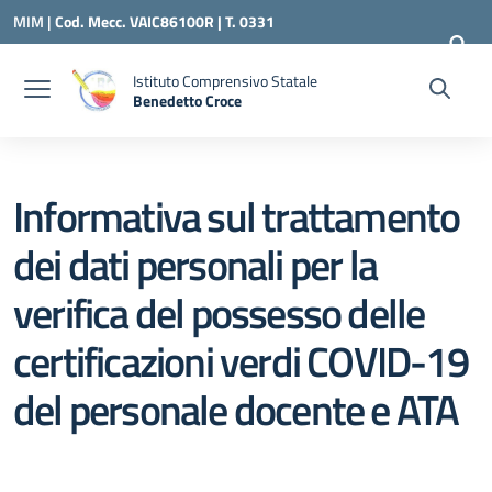
Vai ai contenuti
Vai al menu di navigazione
Vai al footer
MIM |
Cod. Mecc. VAIC86100R | T. 0331
240260 |
VAIC86100R@ISTRUZIONE.IT
Istituto Comprensivo Statale
Benedetto Croce
— Visita la pagina iniziale della scuola
Informativa sul trattamento
dei dati personali per la
verifica del possesso delle
certificazioni verdi COVID-19
del personale docente e ATA