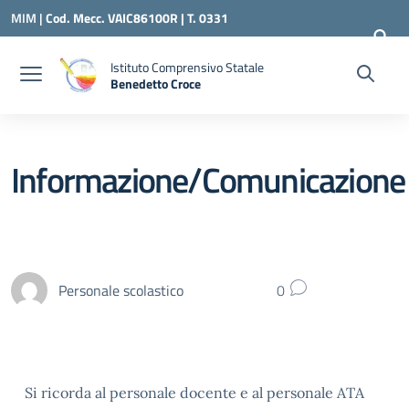
Vai ai contenuti
Vai al menu di navigazione
Vai al footer
MIM |
Cod. Mecc. VAIC86100R | T. 0331
240260 |
VAIC86100R@ISTRUZIONE.IT
Istituto Comprensivo Statale
Benedetto Croce
— Visita la pagina iniziale della scuola
Informazione/Comunicazione
Personale scolastico
0
Si ricorda al personale docente e al personale ATA