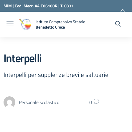
Vai ai contenuti
Vai al menu di navigazione
Vai al footer
MIM |
Cod. Mecc. VAIC86100R | T. 0331
240260 |
VAIC86100R@ISTRUZIONE.IT
Istituto Comprensivo Statale
Benedetto Croce
— Visita la pagina iniziale della scuola
Interpelli
Interpelli per supplenze brevi e saltuarie
Personale scolastico
0