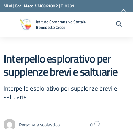
Vai ai contenuti
Vai al menu di navigazione
Vai al footer
MIM |
Cod. Mecc. VAIC86100R | T. 0331
240260 |
VAIC86100R@ISTRUZIONE.IT
Istituto Comprensivo Statale
Benedetto Croce
— Visita la pagina iniziale della scuola
Interpello esplorativo per
supplenze brevi e saltuarie
Interpello esplorativo per supplenze brevi e
saltuarie
Personale scolastico
0