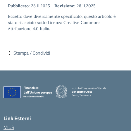
Pubblicato:
28.11.2025
-
Revisione:
28.11.2025
Eccetto dove diversamente specificato, questo articolo è
stato rilasciato sotto Licenza Creative Commons
Attribuzione 4.0 Italia.
Stampa / Condividi
Istituto Comprensivo Statale
Benedetto Croce
Ferno, Samarate
— Visita la pagina iniziale della scuola
Link Esterni
MIUR