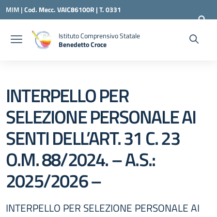
Vai ai contenuti
Vai al menu di navigazione
Vai al footer
MIM |
Cod. Mecc. VAIC86100R | T. 0331
240260 |
VAIC86100R@ISTRUZIONE.IT
Istituto Comprensivo Statale
Benedetto Croce
— Visita la pagina iniziale della scuola
INTERPELLO PER
SELEZIONE PERSONALE AI
SENTI DELL’ART. 31 C. 23
O.M. 88/2024. – A.S.:
2025/2026 –
INTERPELLO PER SELEZIONE PERSONALE AI