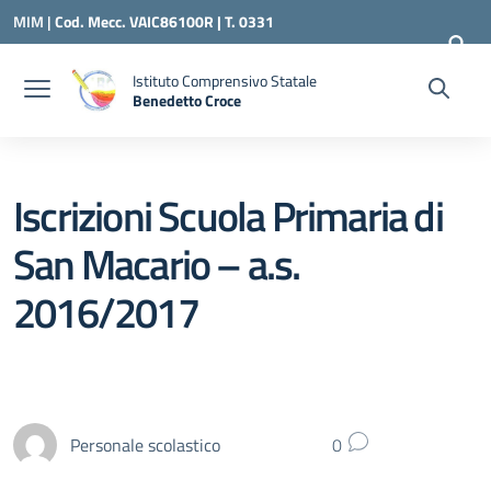
Vai ai contenuti
Vai al menu di navigazione
Vai al footer
MIM |
Cod. Mecc. VAIC86100R | T. 0331
240260 |
VAIC86100R@ISTRUZIONE.IT
Istituto Comprensivo Statale
Benedetto Croce
— Visita la pagina iniziale della scuola
Iscrizioni Scuola Primaria di
San Macario – a.s.
2016/2017
Personale scolastico
0