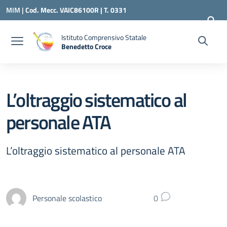
Vai ai contenuti
Vai al menu di navigazione
Vai al footer
MIM |
Cod. Mecc. VAIC86100R | T. 0331
240260 |
VAIC86100R@ISTRUZIONE.IT
Istituto Comprensivo Statale
Benedetto Croce
— Visita la pagina iniziale della scuola
L’oltraggio sistematico al
personale ATA
L’oltraggio sistematico al personale ATA
Personale scolastico
0