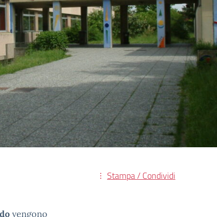
Stampa / Condividi
ado
vengono