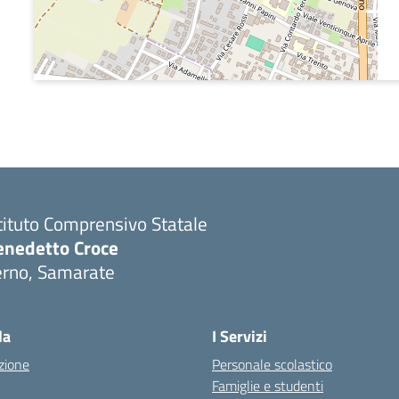
tituto Comprensivo Statale
enedetto Croce
erno, Samarate
Visita la pagina iniziale della scuola
la
I Servizi
zione
Personale scolastico
Famiglie e studenti