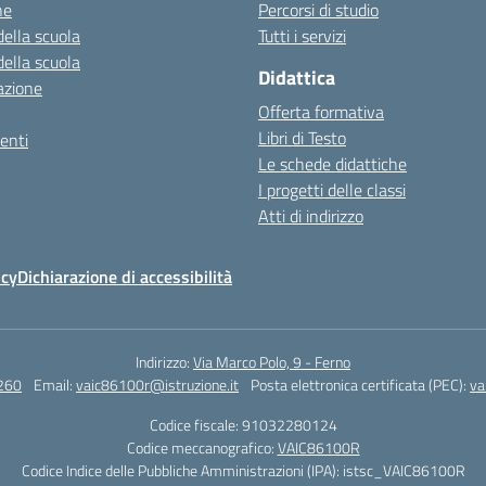
ne
Percorsi di studio
della scuola
Tutti i servizi
della scuola
Didattica
azione
Offerta formativa
Libri di Testo
enti
Le schede didattiche
I progetti delle classi
Atti di indirizzo
icy
Dichiarazione di accessibilità
Indirizzo:
Via Marco Polo, 9 - Ferno
260
Email:
vaic86100r@istruzione.it
Posta elettronica certificata (PEC):
va
Codice fiscale: 91032280124
Codice meccanografico:
VAIC86100R
Codice Indice delle Pubbliche Amministrazioni (IPA): istsc_VAIC86100R