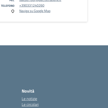
PEC
+390331240260
TELEFONO
Naviga su Google Map
Novità
Le notizie
Le circolari