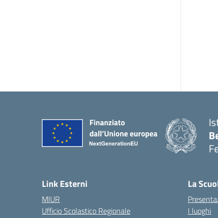
Is
B
F
— 
Link Esterni
La Scuo
MIUR
Presenta
Ufficio Scolastico Regionale
I luoghi