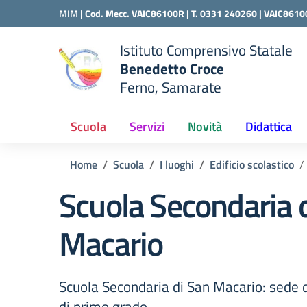
Vai ai contenuti
Vai al menu di navigazione
Vai al footer
MIM |
Cod. Mecc. VAIC86100R | T. 0331 240260 |
VAIC8610
Istituto Comprensivo Statale
Benedetto Croce
Ferno, Samarate
 della scuola
— Visita la pagina iniziale del
Scuola
Servizi
Novità
Didattica
Home
Scuola
I luoghi
Edificio scolastico
Scuola Secondaria 
Macario
Scuola Secondaria di San Macario: sede 
di primo grado