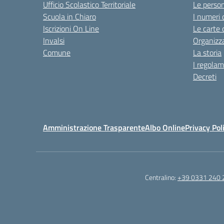
Ufficio Scolastico Territoriale
Le perso
Scuola in Chiaro
I numeri 
Iscrizioni On Line
Le carte 
Invalsi
Organizz
Comune
La storia
I regolam
Decreti
Amministrazione Trasparente
Albo Online
Privacy Pol
Centralino:
+39 0331 240 