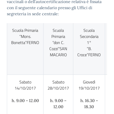
vaccinali o dell’autocertificazione relativa è fissata
con il seguente calendario presso gli Uffici di
segreteria in sede centrale:
Scuola Primaria
Scuola
Scuola
“Mons.
Primaria
Secondaria
S
Bonetta”FERNO
“don C.
1°
Cozzi”SAN
“B.
MACARIO
Croce”FERNO
M
Sabato
Sabato
Giovedì
14/10/2017
28/10/2017
19/10/2017
26
h. 9.00 – 12.00
h. 9.00 –
h. 16.30 –
h
12.00
18.30