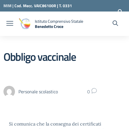
Vai ai contenuti
Vai al menu di navigazione
Vai al footer
MIM |
Cod. Mecc. VAIC86100R | T. 0331
240260 |
VAIC86100R@ISTRUZIONE.IT
Istituto Comprensivo Statale
Benedetto Croce
— Visita la pagina iniziale della scuola
Obbligo vaccinale
Personale scolastico
0
Si comunica che la consegna dei certificati