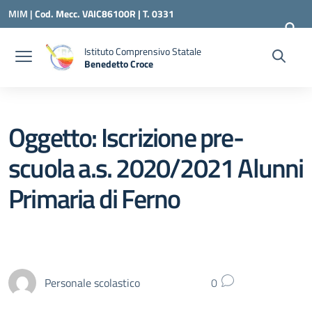
Vai ai contenuti
Vai al menu di navigazione
Vai al footer
MIM |
Cod. Mecc. VAIC86100R | T. 0331
240260 |
VAIC86100R@ISTRUZIONE.IT
Istituto Comprensivo Statale
Benedetto Croce
— Visita la pagina iniziale della scuola
Oggetto: Iscrizione pre-
scuola a.s. 2020/2021 Alunni
Primaria di Ferno
Personale scolastico
0