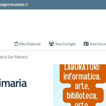
0R@ISTRUZIONE.IT
la scuola
Albo Sindacale
Area Famiglie
Area Docen
maria San Macario
imaria