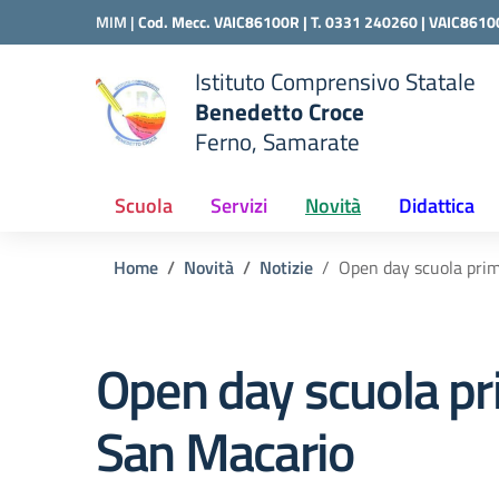
Vai ai contenuti
Vai al menu di navigazione
Vai al footer
MIM |
Cod. Mecc. VAIC86100R | T. 0331 240260 |
VAIC8610
Istituto Comprensivo Statale
Benedetto Croce
Ferno, Samarate
 della scuola
— Visita la pagina iniziale del
Scuola
Servizi
Novità
Didattica
Home
Novità
Notizie
Open day scuola pri
Open day scuola pr
San Macario