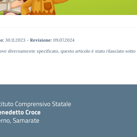
o:
30.11.2023
-
Revisione:
09.07.2024
ove diversamente specificato, questo articolo è stato rilasciato sott
tituto Comprensivo Statale
enedetto Croce
erno, Samarate
Visita la pagina iniziale della scuola