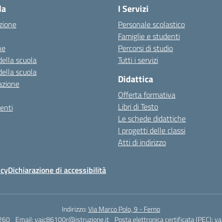
la
I Servizi
zione
Personale scolastico
Famiglie e studenti
ne
Percorsi di studio
della scuola
Tutti i servizi
della scuola
Didattica
azione
Offerta formativa
Libri di Testo
enti
Le schede didattiche
I progetti delle classi
Atti di indirizzo
icy
Dichiarazione di accessibilità
Indirizzo:
Via Marco Polo, 9 - Ferno
260
Email:
vaic86100r@istruzione.it
Posta elettronica certificata (PEC):
va