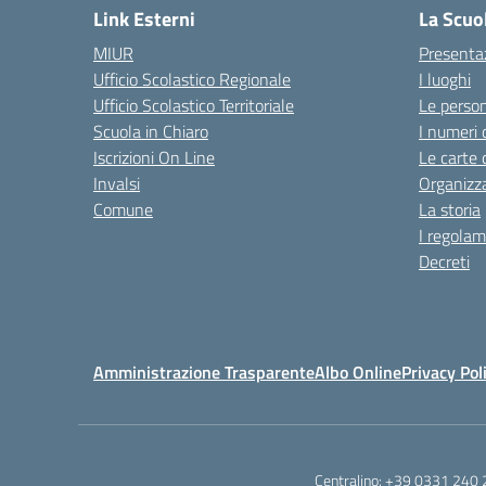
Link Esterni
La Scuo
MIUR
Presenta
Ufficio Scolastico Regionale
I luoghi
Ufficio Scolastico Territoriale
Le perso
Scuola in Chiaro
I numeri 
Iscrizioni On Line
Le carte 
Invalsi
Organizz
Comune
La storia
I regolam
Decreti
Amministrazione Trasparente
Albo Online
Privacy Pol
Centralino:
+39 0331 240 