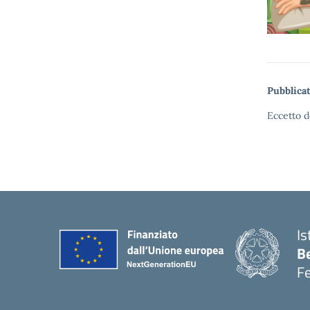
Pubblicat
Eccetto d
Is
B
F
— 