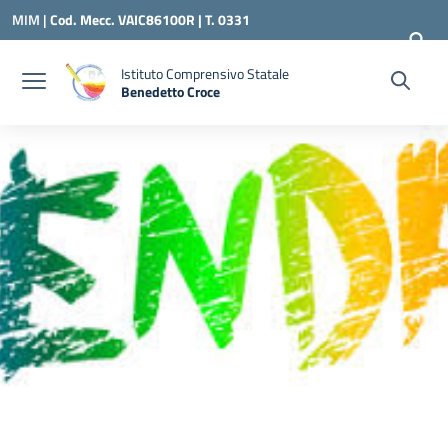
Vai ai contenuti
Vai al menu di navigazione
Vai al footer
MIM |
Cod. Mecc. VAIC86100R | T. 0331
240260 |
VAIC86100R@ISTRUZIONE.IT
Istituto Comprensivo Statale
Benedetto Croce
— Visita la pagina iniziale della scuola