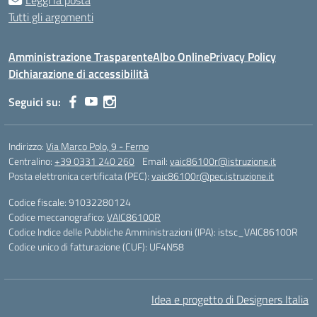
Leggi la posta
Tutti gli argomenti
Amministrazione Trasparente
Albo Online
Privacy Policy
Dichiarazione di accessibilità
Seguici su:
Indirizzo:
Via Marco Polo, 9 - Ferno
Centralino:
+39 0331 240 260
Email:
vaic86100r@istruzione.it
Posta elettronica certificata (PEC):
vaic86100r@pec.istruzione.it
Codice fiscale: 91032280124
Codice meccanografico:
VAIC86100R
Codice Indice delle Pubbliche Amministrazioni (IPA): istsc_VAIC86100R
Codice unico di fatturazione (CUF): UF4N58
Idea e progetto di Designers Italia