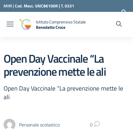
Vai ai contenuti
Vai al menu di navigazione
Vai al footer
MIM |
Cod. Mecc. VAIC86100R | T. 0331
240260 |
VAIC86100R@ISTRUZIONE.IT
Istituto Comprensivo Statale
Benedetto Croce
— Visita la pagina iniziale della scuola
Open Day Vaccinale “La
prevenzione mette le ali
Open Day Vaccinale “La prevenzione mette le
ali
Personale scolastico
0