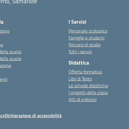
erno, Samarate
Visita la pagina iniziale della scuola
la
I Servizi
zione
Personale scolastico
Famiglie e studenti
ne
Percorsi di studio
della scuola
Tutti i servizi
della scuola
Didattica
azione
Offerta formativa
Libri di Testo
enti
Le schede didattiche
I progetti delle classi
Atti di indirizzo
icy
Dichiarazione di accessibilità