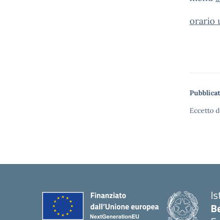
orario 
Pubblicat
Eccetto d
Is
B