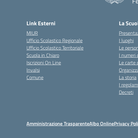
F
— 
Link Esterni
La Scuo
MIUR
Presenta
Ufficio Scolastico Regionale
I luoghi
Ufficio Scolastico Territoriale
Le perso
Scuola in Chiaro
I numeri 
Iscrizioni On Line
Le carte 
Invalsi
Organizz
Comune
La storia
I regolam
Decreti
Amministrazione Trasparente
Albo Online
Privacy Pol