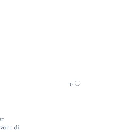
0
er
 voce di