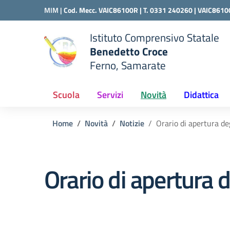
Vai ai contenuti
Vai al menu di navigazione
Vai al footer
MIM |
Cod. Mecc. VAIC86100R | T. 0331 240260 |
VAIC8610
Istituto Comprensivo Statale
Benedetto Croce
Ferno, Samarate
 della scuola
— Visita la pagina iniziale del
Scuola
Servizi
Novità
Didattica
Home
Novità
Notizie
Orario di apertura deg
Orario di apertura d