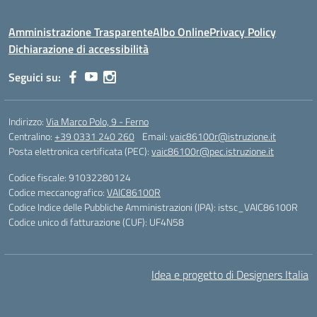
Amministrazione Trasparente
Albo Online
Privacy Policy
Dichiarazione di accessibilità
Seguici su:
Indirizzo:
Via Marco Polo, 9 - Ferno
Centralino:
+39 0331 240 260
Email:
vaic86100r@istruzione.it
Posta elettronica certificata (PEC):
vaic86100r@pec.istruzione.it
Codice fiscale: 91032280124
Codice meccanografico:
VAIC86100R
Codice Indice delle Pubbliche Amministrazioni (IPA): istsc_VAIC86100R
Codice unico di fatturazione (CUF): UF4N58
Idea e progetto di Designers Italia