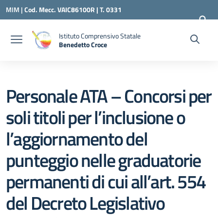
Vai ai contenuti
Vai al menu di navigazione
Vai al footer
MIM |
Cod. Mecc. VAIC86100R | T. 0331
240260 |
VAIC86100R@ISTRUZIONE.IT
Istituto Comprensivo Statale
Benedetto Croce
— Visita la pagina iniziale della scuola
Personale ATA – Concorsi per
soli titoli per l’inclusione o
l’aggiornamento del
punteggio nelle graduatorie
permanenti di cui all’art. 554
del Decreto Legislativo