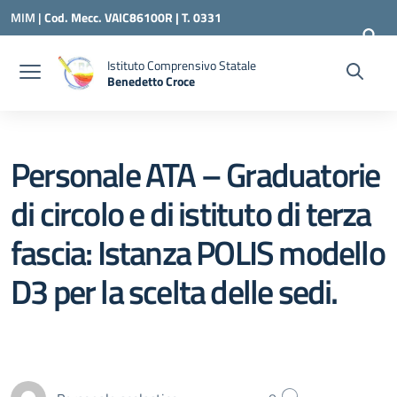
Vai ai contenuti
Vai al menu di navigazione
Vai al footer
MIM |
Cod. Mecc. VAIC86100R | T. 0331
240260 |
VAIC86100R@ISTRUZIONE.IT
Istituto Comprensivo Statale
Benedetto Croce
— Visita la pagina iniziale della scuola
Personale ATA – Graduatorie
di circolo e di istituto di terza
fascia: Istanza POLIS modello
D3 per la scelta delle sedi.