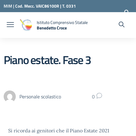
Vai ai contenuti
Vai al menu di navigazione
Vai al footer
MIM |
Cod. Mecc. VAIC86100R | T. 0331
240260 |
VAIC86100R@ISTRUZIONE.IT
Istituto Comprensivo Statale
Benedetto Croce
— Visita la pagina iniziale della scuola
Piano estate. Fase 3
Personale scolastico
0
Si ricorda ai genitori che il Piano Estate 2021