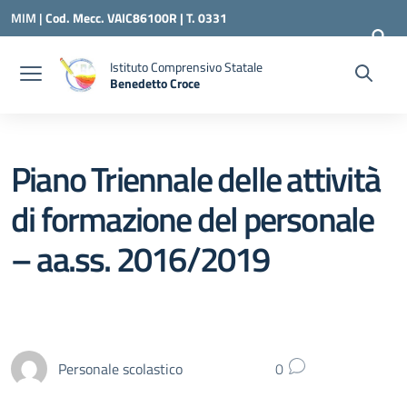
Vai ai contenuti
Vai al menu di navigazione
Vai al footer
MIM |
Cod. Mecc. VAIC86100R | T. 0331
240260 |
VAIC86100R@ISTRUZIONE.IT
Istituto Comprensivo Statale
Benedetto Croce
— Visita la pagina iniziale della scuola
Piano Triennale delle attività
di formazione del personale
– aa.ss. 2016/2019
Personale scolastico
0