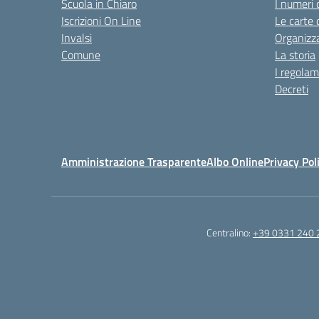
Scuola in Chiaro
I numeri 
Iscrizioni On Line
Le carte 
Invalsi
Organizz
Comune
La storia
I regolam
Decreti
Amministrazione Trasparente
Albo Online
Privacy Pol
Centralino:
+39 0331 240 