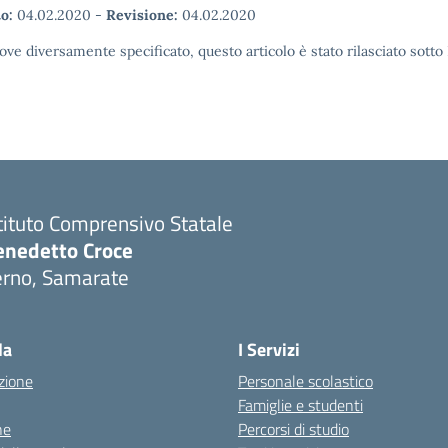
o:
04.02.2020
-
Revisione:
04.02.2020
ove diversamente specificato, questo articolo è stato rilasciato sott
tituto Comprensivo Statale
enedetto Croce
erno, Samarate
Visita la pagina iniziale della scuola
la
I Servizi
zione
Personale scolastico
Famiglie e studenti
ne
Percorsi di studio