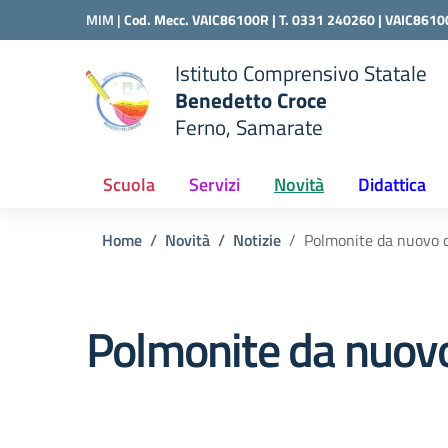
Vai ai contenuti
Vai al menu di navigazione
Vai al footer
MIM |
Cod. Mecc. VAIC86100R | T. 0331 240260 |
VAIC8610
Istituto Comprensivo Statale
Benedetto Croce
Ferno, Samarate
 della scuola
— Visita la pagina iniziale del
Scuola
Servizi
Novità
Didattica
Home
Novità
Notizie
Polmonite da nuovo 
Polmonite da nuov