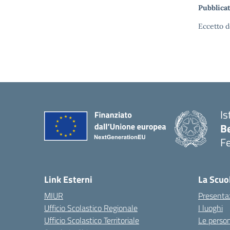
Pubblicat
Eccetto d
Is
B
F
— 
Link Esterni
La Scuo
MIUR
Presenta
Ufficio Scolastico Regionale
I luoghi
Ufficio Scolastico Territoriale
Le perso