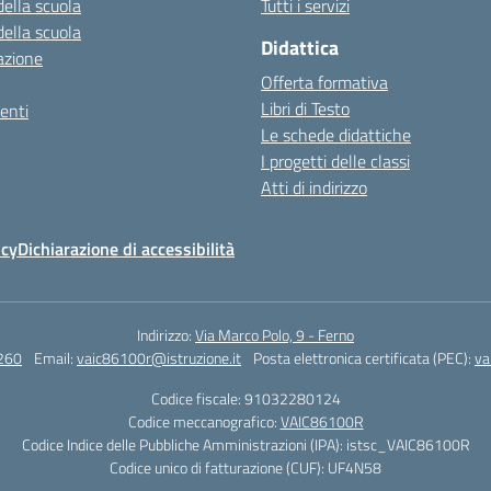
della scuola
Tutti i servizi
della scuola
Didattica
azione
Offerta formativa
Libri di Testo
enti
Le schede didattiche
I progetti delle classi
Atti di indirizzo
icy
Dichiarazione di accessibilità
Indirizzo:
Via Marco Polo, 9 - Ferno
260
Email:
vaic86100r@istruzione.it
Posta elettronica certificata (PEC):
va
Codice fiscale: 91032280124
Codice meccanografico:
VAIC86100R
Codice Indice delle Pubbliche Amministrazioni (IPA): istsc_VAIC86100R
Codice unico di fatturazione (CUF): UF4N58