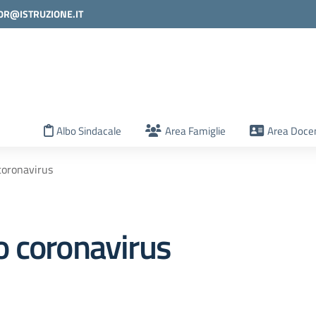
0R@ISTRUZIONE.IT
la scuola
Albo Sindacale
Area Famiglie
Area Docen
coronavirus
o coronavirus