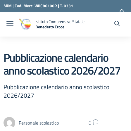
Vai ai contenuti
Vai al menu di navigazione
Vai al footer
MIM |
Cod. Mecc. VAIC86100R | T. 0331
240260 |
VAIC86100R@ISTRUZIONE.IT
Istituto Comprensivo Statale
Benedetto Croce
— Visita la pagina iniziale della scuola
Pubblicazione calendario
anno scolastico 2026/2027
Pubblicazione calendario anno scolastico
2026/2027
Personale scolastico
0