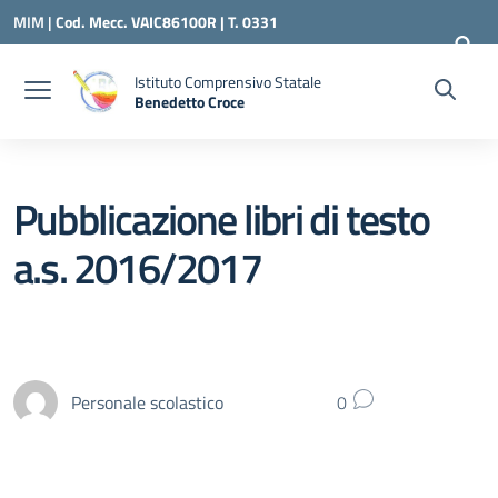
Vai ai contenuti
Vai al menu di navigazione
Vai al footer
MIM |
Cod. Mecc. VAIC86100R | T. 0331
240260 |
VAIC86100R@ISTRUZIONE.IT
Istituto Comprensivo Statale
Benedetto Croce
— Visita la pagina iniziale della scuola
Pubblicazione libri di testo
a.s. 2016/2017
Personale scolastico
0