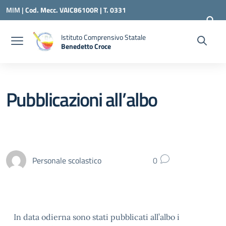
Vai ai contenuti
Vai al menu di navigazione
Vai al footer
MIM |
Cod. Mecc. VAIC86100R | T. 0331
240260 |
VAIC86100R@ISTRUZIONE.IT
Istituto Comprensivo Statale
Benedetto Croce
— Visita la pagina iniziale della scuola
Pubblicazioni all’albo
Personale scolastico
0
In data odierna sono stati pubblicati all’albo i