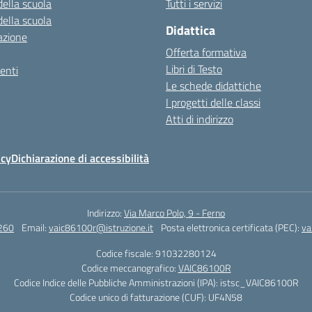
della scuola
Tutti i servizi
della scuola
Didattica
azione
Offerta formativa
Libri di Testo
enti
Le schede didattiche
I progetti delle classi
Atti di indirizzo
icy
Dichiarazione di accessibilità
Indirizzo:
Via Marco Polo, 9 - Ferno
260
Email:
vaic86100r@istruzione.it
Posta elettronica certificata (PEC):
va
Codice fiscale: 91032280124
Codice meccanografico:
VAIC86100R
Codice Indice delle Pubbliche Amministrazioni (IPA): istsc_VAIC86100R
Codice unico di fatturazione (CUF): UF4N58