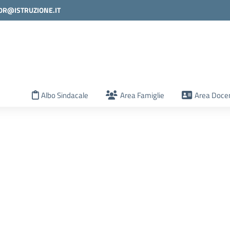
0R@ISTRUZIONE.IT
la scuola
Albo Sindacale
Area Famiglie
Area Docen