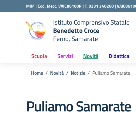
Vai ai contenuti
Vai al menu di navigazione
Vai al footer
MIM |
Cod. Mecc. VAIC86100R | T. 0331 240260 |
VAIC8610
Istituto Comprensivo Statale
Benedetto Croce
Ferno, Samarate
 della scuola
— Visita la pagina iniziale del
Scuola
Servizi
Novità
Didattica
Home
Novità
Notizie
Puliamo Samarate
Puliamo Samarate