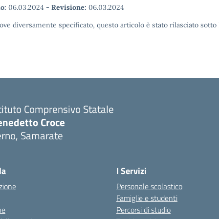
o:
06.03.2024
-
Revisione:
06.03.2024
ove diversamente specificato, questo articolo è stato rilasciato sott
tituto Comprensivo Statale
enedetto Croce
erno, Samarate
Visita la pagina iniziale della scuola
la
I Servizi
zione
Personale scolastico
Famiglie e studenti
ne
Percorsi di studio