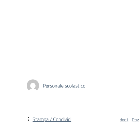
Personale scolastico
Stampa / Condividi
doc1
Dow