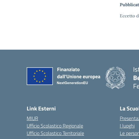
Pubblicat
Eccetto d
Is
B
F
— 
Link Esterni
La Scuo
MIUR
Presenta
Ufficio Scolastico Regionale
I luoghi
Ufficio Scolastico Territoriale
Le perso