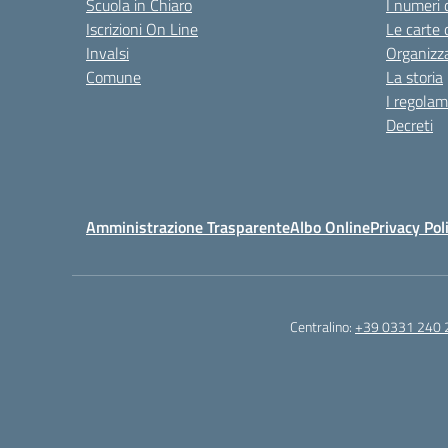
Scuola in Chiaro
I numeri 
Iscrizioni On Line
Le carte 
Invalsi
Organizz
Comune
La storia
I regolam
Decreti
Amministrazione Trasparente
Albo Online
Privacy Pol
Centralino:
+39 0331 240 