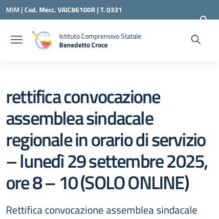
Vai ai contenuti
Vai al menu di navigazione
Vai al footer
MIM |
Cod. Mecc. VAIC86100R | T. 0331
240260 |
VAIC86100R@ISTRUZIONE.IT
Istituto Comprensivo Statale
Benedetto Croce
— Visita la pagina iniziale della scuola
rettifica convocazione
assemblea sindacale
regionale in orario di servizio
– lunedì 29 settembre 2025,
ore 8 – 10 (SOLO ONLINE)
Rettifica convocazione assemblea sindacale