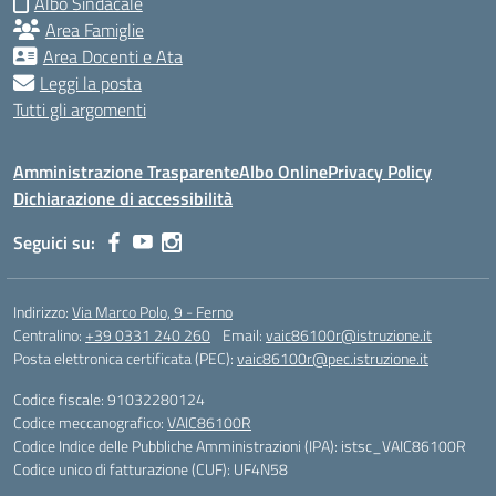
Albo Sindacale
Area Famiglie
Area Docenti e Ata
Leggi la posta
Tutti gli argomenti
Amministrazione Trasparente
Albo Online
Privacy Policy
Dichiarazione di accessibilità
Seguici su:
Indirizzo:
Via Marco Polo, 9 - Ferno
Centralino:
+39 0331 240 260
Email:
vaic86100r@istruzione.it
Posta elettronica certificata (PEC):
vaic86100r@pec.istruzione.it
Codice fiscale: 91032280124
Codice meccanografico:
VAIC86100R
Codice Indice delle Pubbliche Amministrazioni (IPA): istsc_VAIC86100R
Codice unico di fatturazione (CUF): UF4N58