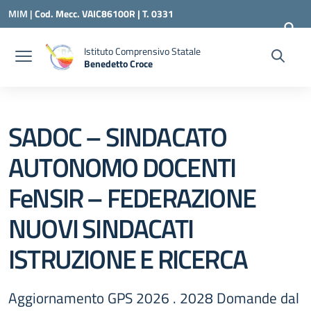
Vai ai contenuti
Vai al menu di navigazione
Vai al footer
MIM |
Cod. Mecc. VAIC86100R | T. 0331
240260 |
VAIC86100R@ISTRUZIONE.IT
Istituto Comprensivo Statale
Benedetto Croce
— Visita la pagina iniziale della scuola
SADOC – SINDACATO
AUTONOMO DOCENTI
FeNSIR – FEDERAZIONE
NUOVI SINDACATI
ISTRUZIONE E RICERCA
Aggiornamento GPS 2026 . 2028 Domande dal